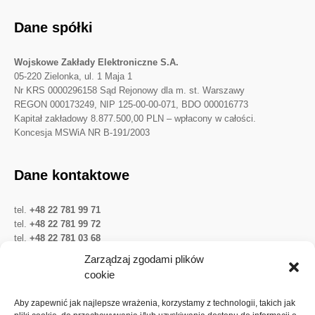
Dane spółki
Wojskowe Zakłady Elektroniczne S.A.
05-220 Zielonka, ul. 1 Maja 1
Nr KRS 0000296158 Sąd Rejonowy dla m. st. Warszawy
REGON 000173249, NIP 125-00-00-071, BDO 000016773
Kapitał zakładowy 8.877.500,00 PLN – wpłacony w całości.
Koncesja MSWiA NR B-191/2003
Dane kontaktowe
tel.
+48 22 781 99 71
tel.
+48 22 781 99 72
tel.
+48 22 781 03 68
Twitter
LinkedIn
YouTube
Zarządzaj zgodami plików
cookie
Ważne linki
Aby zapewnić jak najlepsze wrażenia, korzystamy z technologii, takich jak