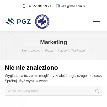
+48 22 781 99 71
wze@wze.com.pl
Marketing
Jesteś tutaj:
Strona główna
Praca
Kategoria "Marketing"
Nic nie znaleziono
Wygląda na to, że nie mogliśmy znaleźć tego, czego szukasz.
Spróbuj użyć wyszukiwarki.
Szukaj: