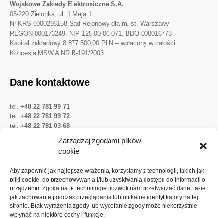
Wojskowe Zakłady Elektroniczne S.A.
05-220 Zielonka, ul. 1 Maja 1
Nr KRS 0000296158 Sąd Rejonowy dla m. st. Warszawy
REGON 000173249, NIP 125-00-00-071, BDO 000016773
Kapitał zakładowy 8.877.500,00 PLN – wpłacony w całości.
Koncesja MSWiA NR B-191/2003
Dane kontaktowe
tel.
+48 22 781 99 71
tel.
+48 22 781 99 72
tel.
+48 22 781 03 68
Twitter
LinkedIn
YouTube
Zarządzaj zgodami plików
cookie
Ważne linki
Aby zapewnić jak najlepsze wrażenia, korzystamy z technologii, takich jak
pliki cookie, do przechowywania i/lub uzyskiwania dostępu do informacji o
urządzeniu. Zgoda na te technologie pozwoli nam przetwarzać dane, takie
Ochrona danych osobowych
jak zachowanie podczas przeglądania lub unikalne identyfikatory na tej
Akcje Spółki
stronie. Brak wyrażenia zgody lub wycofanie zgody może niekorzystnie
wpłynąć na niektóre cechy i funkcje.