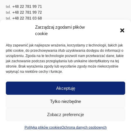
tel.
+48 22 781 99 71
tel.
+48 22 781 99 72
tel.
+48 22 781 03 68
Twitter
LinkedIn
YouTube
Zarządzaj zgodami plików
cookie
Ważne linki
Aby zapewnić jak najlepsze wrażenia, korzystamy z technologii, takich jak
pliki cookie, do przechowywania i/lub uzyskiwania dostępu do informacji o
urządzeniu. Zgoda na te technologie pozwoli nam przetwarzać dane, takie
Ochrona danych osobowych
jak zachowanie podczas przeglądania lub unikalne identyfikatory na tej
Akcje Spółki
stronie. Brak wyrażenia zgody lub wycofanie zgody może niekorzystnie
wpłynąć na niektóre cechy i funkcje.
Walne zgromadzenia
Dywidenda
Akceptuję
Polityka plików cookies
Tylko niezbędne
Zobacz preferencje
© Wojskowe Zakłady Elektroniczne S.A.
Polityka plików cookies
Ochrona danych osobowych