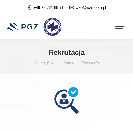
+48 22 781 99 71
wze@wze.com.pl
Rekrutacja
Jesteś tutaj:
Strona główna
Kariera
Rekrutacja