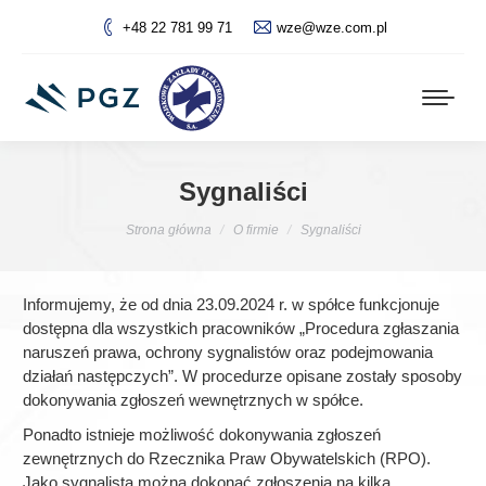
+48 22 781 99 71
wze@wze.com.pl
Sygnaliści
Jesteś tutaj:
Strona główna
O firmie
Sygnaliści
Informujemy, że od dnia 23.09.2024 r. w spółce funkcjonuje
dostępna dla wszystkich pracowników „Procedura zgłaszania
naruszeń prawa, ochrony sygnalistów oraz podejmowania
działań następczych”. W procedurze opisane zostały sposoby
dokonywania zgłoszeń wewnętrznych w spółce.
Ponadto istnieje możliwość dokonywania zgłoszeń
zewnętrznych do Rzecznika Praw Obywatelskich (RPO).
Jako sygnalista można dokonać zgłoszenia na kilka