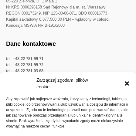
05-220 Zielonka, ul. 1 Maja 1
Nr KRS 0000296158 Sąd Rejonowy dla m. st. Warszawy
REGON 000173249, NIP 125-00-00-071, BDO 000016773
Kapitał zakładowy 8.877.500,00 PLN – wpłacony w całości.
Koncesja MSWiA NR B-191/2003
Dane kontaktowe
tel.
+48 22 781 99 71
tel.
+48 22 781 99 72
tel.
+48 22 781 03 68
Twitter
LinkedIn
YouTube
Zarządzaj zgodami plików
cookie
Ważne linki
Aby zapewnić jak najlepsze wrażenia, korzystamy z technologii, takich jak
pliki cookie, do przechowywania i/lub uzyskiwania dostępu do informacji o
urządzeniu. Zgoda na te technologie pozwoli nam przetwarzać dane, takie
Ochrona danych osobowych
jak zachowanie podczas przeglądania lub unikalne identyfikatory na tej
Akcje Spółki
stronie. Brak wyrażenia zgody lub wycofanie zgody może niekorzystnie
wpłynąć na niektóre cechy i funkcje.
Walne zgromadzenia