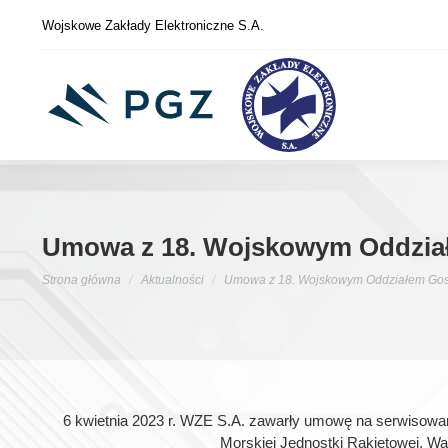
Wojskowe Zakłady Elektroniczne S.A.
Umowa z 18. Wojskowym Oddzi
Jesteś tutaj:
Strona główna
Aktualności
Umowa z 18. Wojskowym Oddziałem Go
6 kwietnia 2023 r. WZE S.A. zawarły umowę na serwisow
Morskiej Jednostki Rakietowej. War