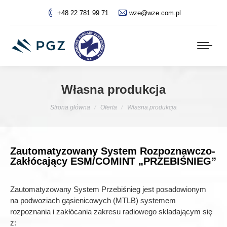
+48 22 781 99 71
wze@wze.com.pl
Własna produkcja
Jesteś tutaj:
Strona główna
Oferta
Własna produkcja
Zautomatyzowany System Rozpoznawczo-
Zakłócający ESM/COMINT „PRZEBIŚNIEG”
Zautomatyzowany System Przebiśnieg jest posadowionym
na podwoziach gąsienicowych (MTLB) systemem
rozpoznania i zakłócania zakresu radiowego składającym się
z: