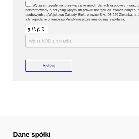
Wyrażam zgodę na przetwarzanie moich danych osobowych oraz p
poinformowany o przysługującym mi prawie dostępu do swoich danych, mo
osobowych są Wojskowe Zakłady Elektroniczne S.A., 05-220 Zielonka, ul. 
ich niepodanie uniemożliwi Pani/Panu przesłanie do nas zapytania.
Please
leave
this
field
empty.
Dane spółki