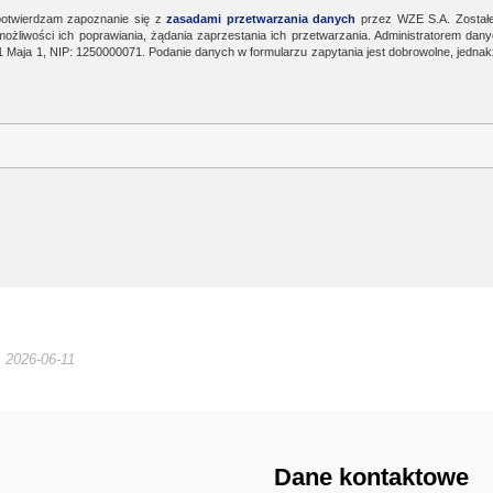
otwierdzam zapoznanie się z
zasadami przetwarzania danych
przez WZE S.A. Został
żliwości ich poprawiania, żądania zaprzestania ich przetwarzania. Administratorem dan
1 Maja 1, NIP: 1250000071. Podanie danych w formularzu zapytania jest dobrowolne, jedna
2026-06-11
Dane kontaktowe