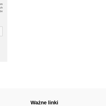
em
ych
kże
Ważne linki