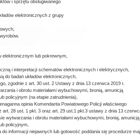
uktów i sprzętu obsługiwanego
kładów elektronicznych z grupy
bowych,
ń wyrobów.
u elektronicznym lub pokrewnym,
czną i interpretacji schematów elektronicznych i elektrycznych,
wą do badań układów elektronicznych,
o, zgodnie z art. 30 ust. 2 Ustawy z dnia 13 czerwca 2019 r.
arzania i obrotu materiałami wybuchowymi, bronią, amunicją
 policyjnym (na etapie zatrudnienia),
ienaganna opinia Komendanta Powiatowego Policji właściwego
t. 28 ust. 1 pkt. 3 oraz art. 29 ust.1 pkt.3 ustawy z dnia 13 czerwc
ie wytwarzania i obrotu materiałami wybuchowymi, bronią, amunicją
ub policyjnym,
do informacji niejawnych lub gotowość poddania się procedurze maj