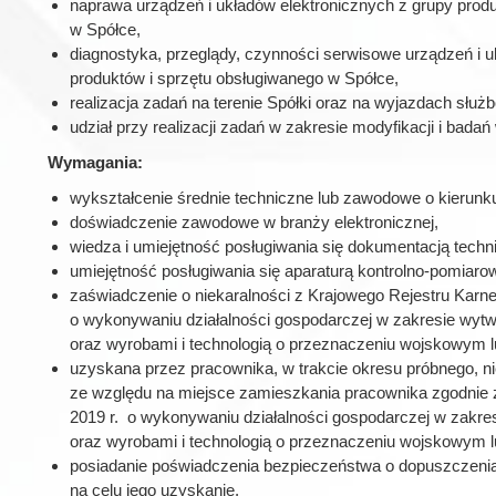
naprawa urządzeń i układów elektronicznych z grupy prod
w Spółce,
diagnostyka, przeglądy, czynności serwisowe urządzeń i u
produktów i sprzętu obsługiwanego w Spółce,
realizacja zadań na terenie Spółki oraz na wyjazdach służ
udział przy realizacji zadań w zakresie modyfikacji i bada
Wymagania:
wykształcenie średnie techniczne lub zawodowe o kierunk
doświadczenie zawodowe w branży elektronicznej,
wiedza i umiejętność posługiwania się dokumentacją techni
umiejętność posługiwania się aparaturą kontrolno-pomiaro
zaświadczenie o niekaralności z Krajowego Rejestru Karneg
o wykonywaniu działalności gospodarczej w zakresie wytw
oraz wyrobami i technologią o przeznaczeniu wojskowym lub
uzyskana przez pracownika, w trakcie okresu próbnego, n
ze względu na miejsce zamieszkania pracownika zgodnie z ar
2019 r. o wykonywaniu działalności gospodarczej w zakres
oraz wyrobami i technologią o przeznaczeniu wojskowym l
posiadanie poświadczenia bezpieczeństwa o dopuszczenia 
na celu jego uzyskanie.