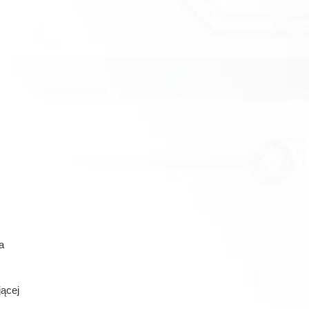
a
ącej