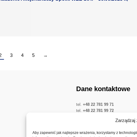
2
3
4
5
→
Dane kontaktowe
tel.
+48 22 781 99 71
tel.
+48 22 781 99 72
tel.
+48 22 781 03 68
Zarządzaj 
Twitter
LinkedIn
YouTube
Aby zapewnić jak najlepsze wrażenia, korzystamy z technologii,