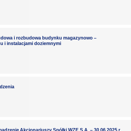
ebudowa i rozbudowa budynku magazynowo –
 i instalacjami doziemnymi
dzenia
dzenie Akcjonariuszy Spółki WZE S.A. – 30.06.2025 r.,