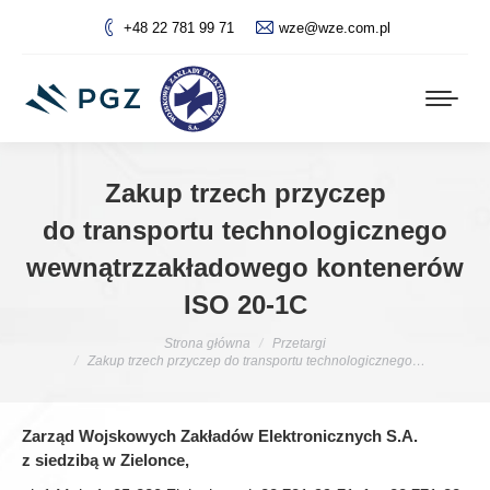
+48 22 781 99 71
wze@wze.com.pl
Zakup trzech przyczep
do transportu technologicznego
wewnątrzzakładowego kontenerów
ISO 20-1C
Jesteś tutaj:
Strona główna
Przetargi
Zakup trzech przyczep do transportu technologicznego…
Zarząd Wojskowych Zakładów Elektronicznych S.A.
z siedzibą w Zielonce,