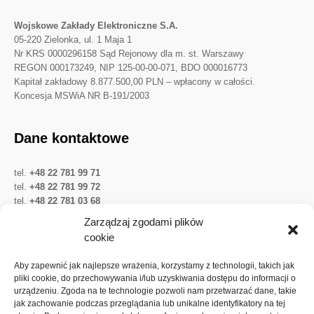
Wojskowe Zakłady Elektroniczne S.A.
05-220 Zielonka, ul. 1 Maja 1
Nr KRS 0000296158 Sąd Rejonowy dla m. st. Warszawy
REGON 000173249, NIP 125-00-00-071, BDO 000016773
Kapitał zakładowy 8.877.500,00 PLN – wpłacony w całości.
Koncesja MSWiA NR B-191/2003
Dane kontaktowe
tel.
+48 22 781 99 71
tel.
+48 22 781 99 72
tel.
+48 22 781 03 68
Twitter
LinkedIn
YouTube
Zarządzaj zgodami plików
cookie
Ważne linki
Aby zapewnić jak najlepsze wrażenia, korzystamy z technologii, takich jak
pliki cookie, do przechowywania i/lub uzyskiwania dostępu do informacji o
urządzeniu. Zgoda na te technologie pozwoli nam przetwarzać dane, takie
Ochrona danych osobowych
jak zachowanie podczas przeglądania lub unikalne identyfikatory na tej