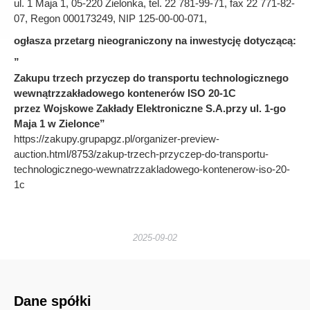
ul. 1 Maja 1, 05-220 Zielonka, tel. 22 781-99-71, fax 22 771-82-
07, Regon 000173249, NIP 125-00-00-071,
ogłasza przetarg nieograniczony na inwestycję dotyczącą:
„
Zakupu trzech przyczep do transportu technologicznego
wewnątrzzakładowego kontenerów ISO 20-1C
przez Wojskowe Zakłady Elektroniczne S.A.przy ul. 1-go
Maja 1 w Zielonce”
https://zakupy.grupapgz.pl/organizer-preview-
auction.html/8753/zakup-trzech-przyczep-do-transportu-
technologicznego-wewnatrzzakladowego-kontenerow-iso-20-
1c
2025-09-02
Dane spółki