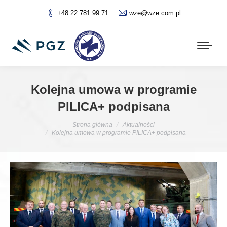
+48 22 781 99 71
wze@wze.com.pl
Kolejna umowa w programie
PILICA+ podpisana
Jesteś tutaj:
Strona główna
Aktualności
Kolejna umowa w programie PILICA+ podpisana