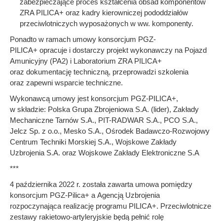
zabezpieczające proces kształcenia obsad komponentów
ZRA PILICA+ oraz kadry kierowniczej pododdziałów
przeciwlotniczych wyposażonych w ww. komponenty.
Ponadto w ramach umowy konsorcjum PGZ-
PILICA+ opracuje i dostarczy projekt wykonawczy na Pojazd
Amunicyjny (PA2) i Laboratorium ZRA PILICA+
oraz dokumentację techniczną, przeprowadzi szkolenia
oraz zapewni wsparcie techniczne.
Wykonawcą umowy jest konsorcjum PGZ-PILICA+,
w składzie: Polska Grupa Zbrojeniowa S.A. (lider), Zakłady
Mechaniczne Tarnów S.A., PIT-RADWAR S.A., PCO S.A.,
Jelcz Sp. z o.o., Mesko S.A., Ośrodek Badawczo-Rozwojowy
Centrum Techniki Morskiej S.A., Wojskowe Zakłady
Uzbrojenia S.A. oraz Wojskowe Zakłady Elektroniczne S.A
***
4 października 2022 r. została zawarta umowa pomiędzy
konsorcjum PGZ-Pilica+ a Agencją Uzbrojenia
rozpoczynająca realizację programu PILICA+. Przeciwlotnicze
zestawy rakietowo-artyleryjskie będą pełnić rolę