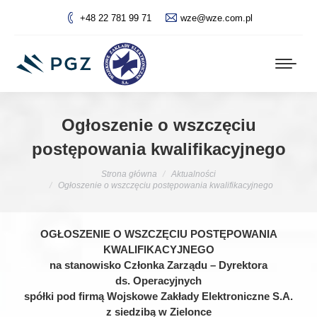
+48 22 781 99 71
wze@wze.com.pl
Ogłoszenie o wszczęciu
postępowania kwalifikacyjnego
Jesteś tutaj:
Strona główna
Aktualności
Ogłoszenie o wszczęciu postępowania kwalifikacyjnego
OGŁOSZENIE O WSZCZĘCIU POSTĘPOWANIA
KWALIFIKACYJNEGO
na stanowisko Członka Zarządu – Dyrektora
ds. Operacyjnych
spółki pod firmą Wojskowe Zakłady Elektroniczne S.A.
z siedzibą w Zielonce