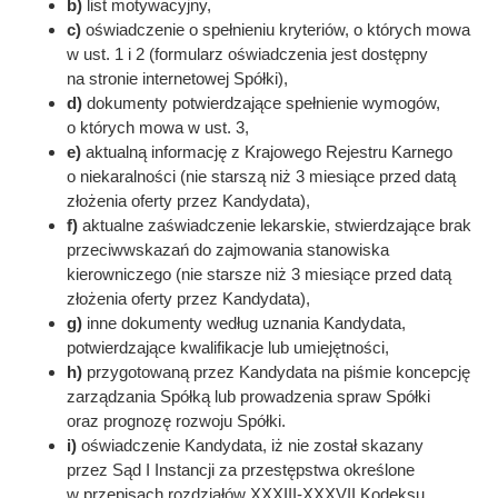
b)
list motywacyjny,
c)
oświadczenie o spełnieniu kryteriów, o których mowa
w ust. 1 i 2 (formularz oświadczenia jest dostępny
na stronie internetowej Spółki),
d)
dokumenty potwierdzające spełnienie wymogów,
o których mowa w ust. 3,
e)
aktualną informację z Krajowego Rejestru Karnego
o niekaralności (nie starszą niż 3 miesiące przed datą
złożenia oferty przez Kandydata),
f)
aktualne zaświadczenie lekarskie, stwierdzające brak
przeciwwskazań do zajmowania stanowiska
kierowniczego (nie starsze niż 3 miesiące przed datą
złożenia oferty przez Kandydata),
g)
inne dokumenty według uznania Kandydata,
potwierdzające kwalifikacje lub umiejętności,
h)
przygotowaną przez Kandydata na piśmie koncepcję
zarządzania Spółką lub prowadzenia spraw Spółki
oraz prognozę rozwoju Spółki.
i)
oświadczenie Kandydata, iż nie został skazany
przez Sąd I Instancji za przestępstwa określone
w przepisach rozdziałów XXXIII-XXXVII Kodeksu