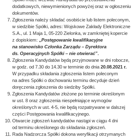
dodatkowych, niewymienionych powyżej oraz w ogłoszeniu
dokumentów.
Zgłoszenia należy składać osobiście lub listem poleconym,
w siedzibie Spółki, adres: Wojskowe Zakłady Elektroniczne
S.A., ul. 1 Maja 1, 05-220 Zielonka, w zamkniętej kopercie
z dopiskiem:
„
Postępowanie kwalifikacyjne
na stanowisko Członka Zarządu – Dyrektora
ds. Operacyjnych Spółki – nie otwierać”
.
Zgłoszenia Kandydatów będą przyjmowane w dni robocze,
w godz. od 7.30 do 14.30 w terminie do dnia
20.08.2021 r.
W przypadku składania zgłoszenia listem poleconym
na adres Spółki o dochowaniu terminu decyduje dzień
doręczenia zgłoszenia do siedziby Spółki.
Zgłoszenia Kandydatów złożone po terminie określonym
w ust. 8 oraz zgłoszenia niespełniające wymogów
określonych w ust. 4-5, nie będą rozpatrywane w dalszej
części Postępowania kwalifikacyjnego.
Otwarcie zgłoszeń kandydatów nastąpi w ciągu 4 dni
od terminu określonego do składania zgłoszeń.
Rada Nadzorcza Spółki dokona weryfikacji otrzymanych