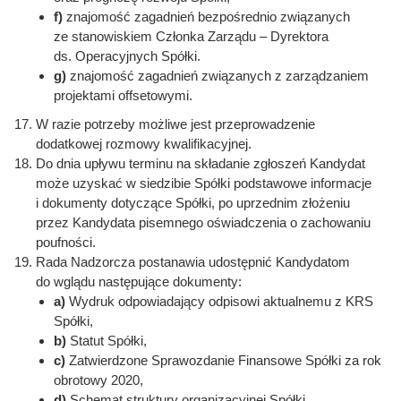
f)
znajomość zagadnień bezpośrednio związanych
ze stanowiskiem Członka Zarządu – Dyrektora
ds. Operacyjnych Spółki.
g)
znajomość zagadnień związanych z zarządzaniem
projektami offsetowymi.
W razie potrzeby możliwe jest przeprowadzenie
dodatkowej rozmowy kwalifikacyjnej.
Do dnia upływu terminu na składanie zgłoszeń Kandydat
może uzyskać w siedzibie Spółki podstawowe informacje
i dokumenty dotyczące Spółki, po uprzednim złożeniu
przez Kandydata pisemnego oświadczenia o zachowaniu
poufności.
Rada Nadzorcza postanawia udostępnić Kandydatom
do wglądu następujące dokumenty:
a)
Wydruk odpowiadający odpisowi aktualnemu z KRS
Spółki,
b)
Statut Spółki,
c)
Zatwierdzone Sprawozdanie Finansowe Spółki za rok
obrotowy 2020,
d)
Schemat struktury organizacyjnej Spółki.