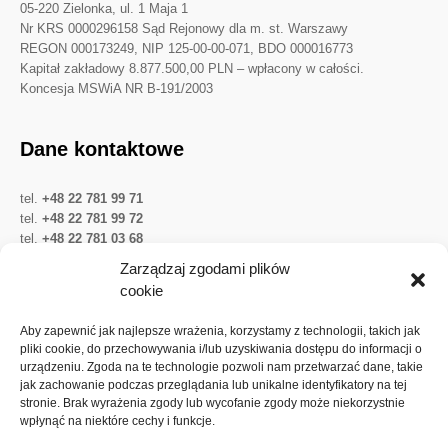
05-220 Zielonka, ul. 1 Maja 1
Nr KRS 0000296158 Sąd Rejonowy dla m. st. Warszawy
REGON 000173249, NIP 125-00-00-071, BDO 000016773
Kapitał zakładowy 8.877.500,00 PLN – wpłacony w całości.
Koncesja MSWiA NR B-191/2003
Dane kontaktowe
tel.
+48 22 781 99 71
tel.
+48 22 781 99 72
tel.
+48 22 781 03 68
Twitter
LinkedIn
YouTube
Zarządzaj zgodami plików
cookie
Ważne linki
Aby zapewnić jak najlepsze wrażenia, korzystamy z technologii, takich jak
pliki cookie, do przechowywania i/lub uzyskiwania dostępu do informacji o
urządzeniu. Zgoda na te technologie pozwoli nam przetwarzać dane, takie
Ochrona danych osobowych
jak zachowanie podczas przeglądania lub unikalne identyfikatory na tej
Akcje Spółki
stronie. Brak wyrażenia zgody lub wycofanie zgody może niekorzystnie
wpłynąć na niektóre cechy i funkcje.
Walne zgromadzenia