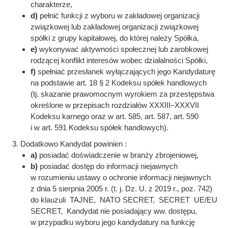
charakterze,
d)
pełnić funkcji z wyboru w zakładowej organizacji
związkowej lub zakładowej organizacji związkowej
spółki z grupy kapitałowej, do której należy Spółka,
e)
wykonywać aktywności społecznej lub zarobkowej
rodzącej konflikt interesów wobec działalności Spółki,
f)
spełniać przesłanek wyłączających jego Kandydaturę
na podstawie art. 18 § 2 Kodeksu spółek handlowych
(tj. skazanie prawomocnym wyrokiem za przestępstwa
określone w przepisach rozdziałów XXXIII–XXXVII
Kodeksu karnego oraz w art. 585, art. 587, art. 590
i w art. 591 Kodeksu spółek handlowych).
Dodatkowo Kandydat powinien :
a)
posiadać doświadczenie w branży zbrojeniowej,
b)
posiadać dostęp do informacji niejawnych
w rozumieniu ustawy o ochronie informacji niejawnych
z dnia 5 sierpnia 2005 r. (t. j. Dz. U. z 2019 r., poz. 742)
do klauzuli TAJNE, NATO SECRET, SECRET UE/EU
SECRET, Kandydat nie posiadający ww. dostępu,
w przypadku wyboru jego kandydatury na funkcję