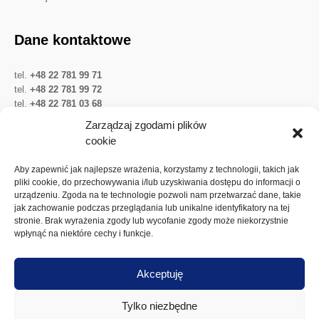
Dane kontaktowe
tel.
+48 22 781 99 71
tel.
+48 22 781 99 72
tel.
+48 22 781 03 68
Twitter
LinkedIn
YouTube
Zarządzaj zgodami plików
cookie
Ważne linki
Aby zapewnić jak najlepsze wrażenia, korzystamy z technologii, takich jak
pliki cookie, do przechowywania i/lub uzyskiwania dostępu do informacji o
urządzeniu. Zgoda na te technologie pozwoli nam przetwarzać dane, takie
Ochrona danych osobowych
jak zachowanie podczas przeglądania lub unikalne identyfikatory na tej
Akcje Spółki
stronie. Brak wyrażenia zgody lub wycofanie zgody może niekorzystnie
wpłynąć na niektóre cechy i funkcje.
Walne zgromadzenia
Dywidenda
Akceptuję
Polityka plików cookies
Tylko niezbędne