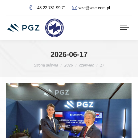
+48 22 781 99 71
wze@wze.com.pl
2026-06-17
Jesteś tutaj:
Strona główna
2026
czerwiec
17