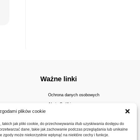
Ważne linki
Ochrona danych osobowych
Akcje Spółki
zgodami plików cookie
Walne zgromadzenia
Dywidenda
 takich jak pliki cookie, do przechowywania i/lub uzyskiwania dostępu do
 przetwarzać dane, takie jak zachowanie podczas przeglądania lub unikalne
Polityka plików cookies
nie zgody może niekorzystnie wpłynąć na niektóre cechy i funkcje.