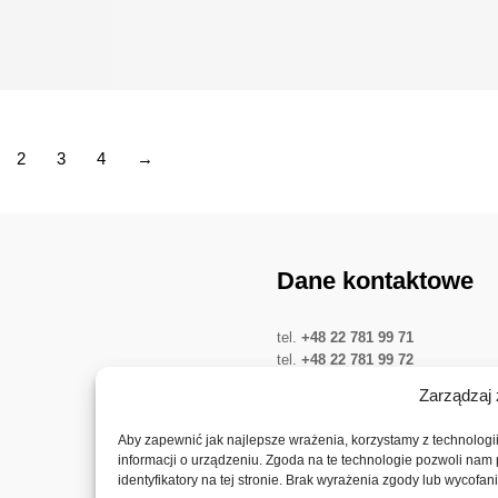
2
3
4
→
Dane kontaktowe
tel.
+48 22 781 99 71
tel.
+48 22 781 99 72
tel.
+48 22 781 03 68
Zarządzaj 
Twitter
LinkedIn
YouTube
Aby zapewnić jak najlepsze wrażenia, korzystamy z technologii,
informacji o urządzeniu. Zgoda na te technologie pozwoli nam
identyfikatory na tej stronie. Brak wyrażenia zgody lub wycofa