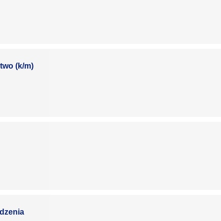
two (k/m)
dzenia