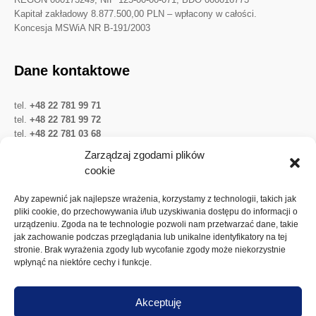
Kapitał zakładowy 8.877.500,00 PLN – wpłacony w całości.
Koncesja MSWiA NR B-191/2003
Dane kontaktowe
tel.
+48 22 781 99 71
tel.
+48 22 781 99 72
tel.
+48 22 781 03 68
Twitter
LinkedIn
YouTube
Zarządzaj zgodami plików
cookie
Ważne linki
Aby zapewnić jak najlepsze wrażenia, korzystamy z technologii, takich jak
pliki cookie, do przechowywania i/lub uzyskiwania dostępu do informacji o
urządzeniu. Zgoda na te technologie pozwoli nam przetwarzać dane, takie
Ochrona danych osobowych
jak zachowanie podczas przeglądania lub unikalne identyfikatory na tej
Akcje Spółki
stronie. Brak wyrażenia zgody lub wycofanie zgody może niekorzystnie
wpłynąć na niektóre cechy i funkcje.
Walne zgromadzenia
Dywidenda
Akceptuję
Polityka plików cookies