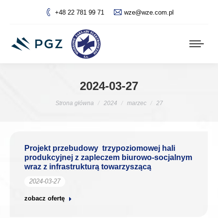
+48 22 781 99 71
wze@wze.com.pl
2024-03-27
Jesteś tutaj:
Strona główna
2024
marzec
27
Projekt przebudowy trzypoziomowej hali
produkcyjnej z zapleczem biurowo-socjalnym
wraz z infrastrukturą towarzyszącą
2024-03-27
zobacz ofertę