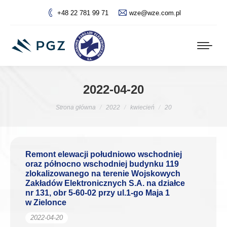
+48 22 781 99 71
wze@wze.com.pl
2022-04-20
Jesteś tutaj:
Strona główna
2022
kwiecień
20
Remont elewacji południowo wschodniej
oraz północno wschodniej budynku 119
zlokalizowanego na terenie Wojskowych
Zakładów Elektronicznych S.A. na działce
nr 131, obr 5-60-02 przy ul.1-go Maja 1
w Zielonce
2022-04-20