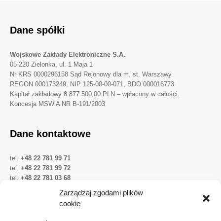
Dane spółki
Wojskowe Zakłady Elektroniczne S.A.
05-220 Zielonka, ul. 1 Maja 1
Nr KRS 0000296158 Sąd Rejonowy dla m. st. Warszawy
REGON 000173249, NIP 125-00-00-071, BDO 000016773
Kapitał zakładowy 8.877.500,00 PLN – wpłacony w całości.
Koncesja MSWiA NR B-191/2003
Dane kontaktowe
tel.
+48 22 781 99 71
tel.
+48 22 781 99 72
tel.
+48 22 781 03 68
Twitter
LinkedIn
YouTube
Zarządzaj zgodami plików
cookie
Ważne linki