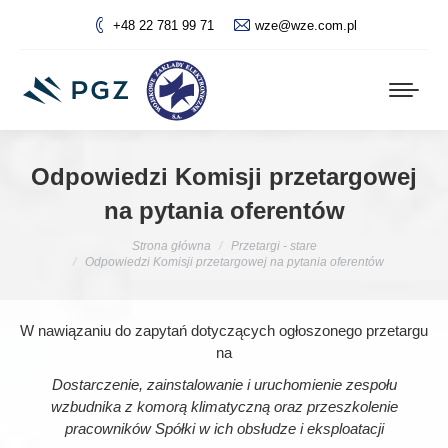
+48 22 781 99 71
wze@wze.com.pl
Odpowiedzi Komisji przetargowej
na pytania oferentów
Jesteś tutaj:
Strona główna
Przetargi - stare
Odpowiedzi Komisji przetargowej na pytania oferentów
W nawiązaniu do zapytań dotyczących ogłoszonego przetargu
na
Dostarczenie, zainstalowanie i uruchomienie zespołu
wzbudnika z komorą klimatyczną oraz przeszkolenie
pracowników Spółki w ich obsłudze i eksploatacji