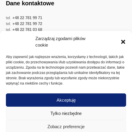
Dane kontaktowe
tel.
+48 22 781 99 71
tel.
+48 22 781 99 72
tel.
+48 22 781 03 68
Twitter
LinkedIn
YouTube
Zarządzaj zgodami plików
cookie
Ważne linki
Aby zapewnić jak najlepsze wrażenia, korzystamy z technologii, takich jak
pliki cookie, do przechowywania i/lub uzyskiwania dostępu do informacji o
urządzeniu. Zgoda na te technologie pozwoli nam przetwarzać dane, takie
Ochrona danych osobowych
jak zachowanie podczas przeglądania lub unikalne identyfikatory na tej
Akcje Spółki
stronie. Brak wyrażenia zgody lub wycofanie zgody może niekorzystnie
wpłynąć na niektóre cechy i funkcje.
Walne zgromadzenia
Dywidenda
Akceptuję
Polityka plików cookies
Tylko niezbędne
Zobacz preferencje