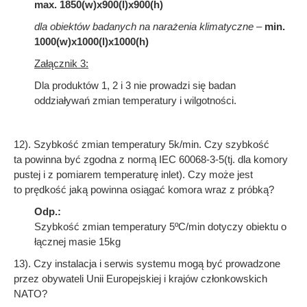
max. 1850(w)x900(l)x900(h)
dla obiektów badanych na narażenia klimatyczne –
min.
1000(w)x1000(l)x1000(h)
Załącznik 3:
Dla produktów 1, 2 i 3 nie prowadzi się badan
oddziaływań zmian temperatury i wilgotności.
12). Szybkość zmian temperatury 5k/min. Czy szybkość
ta powinna być zgodna z normą IEC 60068-3-5(tj. dla komory
pustej i z pomiarem temperaturę inlet). Czy może jest
to prędkość jaką powinna osiągać komora wraz z próbką?
Odp.:
Szybkość zmian temperatury 5ºC/min dotyczy obiektu o
łącznej masie 15kg
13). Czy instalacja i serwis systemu mogą być prowadzone
przez obywateli Unii Europejskiej i krajów członkowskich
NATO?