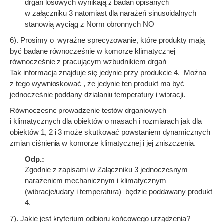
drgań losowych wynikają z badan opisanych
w załączniku 3 natomiast dla narażeń sinusoidalnych
stanowią wyciąg z Norm obronnych NO
6). Prosimy o wyraźne sprecyzowanie, które produkty mają
być badane równocześnie w komorze klimatycznej
równocześnie z pracującym wzbudnikiem drgań.
Tak informacja znajduje się jedynie przy produkcie 4. Można
z tego wywnioskować , że jedynie ten produkt ma być
jednocześnie poddany działaniu temperatury i wibracji.
Równoczesne prowadzenie testów drganiowych
i klimatycznych dla obiektów o masach i rozmiarach jak dla
obiektów 1, 2 i 3 może skutkować powstaniem dynamicznych
zmian ciśnienia w komorze klimatycznej i jej zniszczenia.
Odp.:
Zgodnie z zapisami w Załączniku 3 jednoczesnym
narażeniem mechanicznym i klimatycznym
(wibracje/udary i temperatura) będzie poddawany produkt
4.
7). Jakie jest kryterium odbioru końcowego urządzenia?