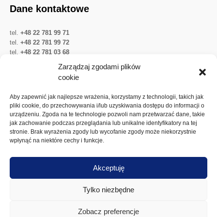
Dane kontaktowe
tel.
+48 22 781 99 71
tel.
+48 22 781 99 72
tel.
+48 22 781 03 68
Twitter
LinkedIn
YouTube
Zarządzaj zgodami plików
cookie
Ważne linki
Aby zapewnić jak najlepsze wrażenia, korzystamy z technologii, takich jak
pliki cookie, do przechowywania i/lub uzyskiwania dostępu do informacji o
urządzeniu. Zgoda na te technologie pozwoli nam przetwarzać dane, takie
Ochrona danych osobowych
jak zachowanie podczas przeglądania lub unikalne identyfikatory na tej
Akcje Spółki
stronie. Brak wyrażenia zgody lub wycofanie zgody może niekorzystnie
wpłynąć na niektóre cechy i funkcje.
Walne zgromadzenia
Dywidenda
Akceptuję
Polityka plików cookies
Tylko niezbędne
Zobacz preferencje