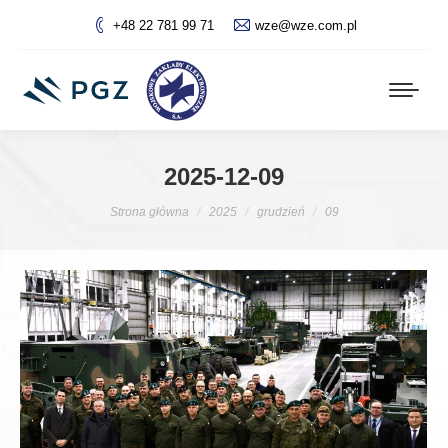
+48 22 781 99 71
wze@wze.com.pl
2025-12-09
Jesteś tutaj:
Strona główna
2025
grudzień
09