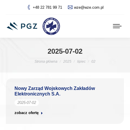
+48 22 781 99 71
wze@wze.com.pl
2025-07-02
Jesteś tutaj:
Strona główna
2025
lipiec
02
Nowy Zarząd Wojskowych Zakładów
Elektronicznych S.A.
2025-07-02
zobacz ofertę