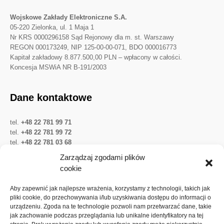
Wojskowe Zakłady Elektroniczne S.A.
05-220 Zielonka, ul. 1 Maja 1
Nr KRS 0000296158 Sąd Rejonowy dla m. st. Warszawy
REGON 000173249, NIP 125-00-00-071, BDO 000016773
Kapitał zakładowy 8.877.500,00 PLN – wpłacony w całości.
Koncesja MSWiA NR B-191/2003
Dane kontaktowe
tel.
+48 22 781 99 71
tel.
+48 22 781 99 72
tel.
+48 22 781 03 68
Twitter
LinkedIn
YouTube
Zarządzaj zgodami plików
cookie
Ważne linki
Aby zapewnić jak najlepsze wrażenia, korzystamy z technologii, takich jak
pliki cookie, do przechowywania i/lub uzyskiwania dostępu do informacji o
urządzeniu. Zgoda na te technologie pozwoli nam przetwarzać dane, takie
Ochrona danych osobowych
jak zachowanie podczas przeglądania lub unikalne identyfikatory na tej