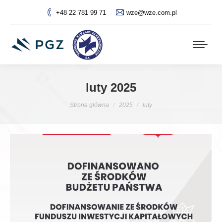
+48 22 781 99 71
wze@wze.com.pl
luty 2025
Jesteś tutaj:
Strona główna
2025
luty