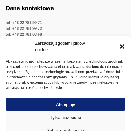
Dane kontaktowe
tel.
+48 22 781 99 71
tel.
+48 22 781 99 72
tel.
+48 22 781 03 68
Twitter
LinkedIn
YouTube
Zarządzaj zgodami plików
cookie
Ważne linki
Aby zapewnić jak najlepsze wrażenia, korzystamy z technologii, takich jak
pliki cookie, do przechowywania i/lub uzyskiwania dostępu do informacji o
urządzeniu. Zgoda na te technologie pozwoli nam przetwarzać dane, takie
Ochrona danych osobowych
jak zachowanie podczas przeglądania lub unikalne identyfikatory na tej
Akcje Spółki
stronie. Brak wyrażenia zgody lub wycofanie zgody może niekorzystnie
wpłynąć na niektóre cechy i funkcje.
Walne zgromadzenia
Dywidenda
Akceptuję
Polityka plików cookies
Tylko niezbędne
Zobacz preferencje