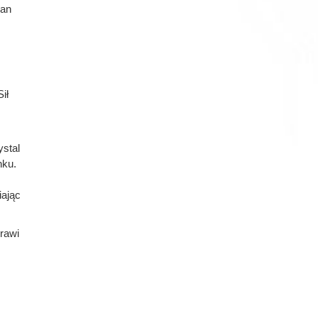
ran
ił
stal
nku.
iając
rawi