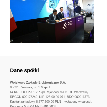
Dane spółki
Wojskowe Zakłady Elektroniczne S.A.
05-220 Zielonka, ul. 1 Maja 1
Nr KRS 0000296158 Sąd Rejonowy dla m. st. Warszawy
REGON 000173249, NIP 125-00-00-071, BDO 000016773
Kapitał zakładowy 8.877.500,00 PLN – wpłacony w całości.
Koncesja MSWiA NR B-191/2003