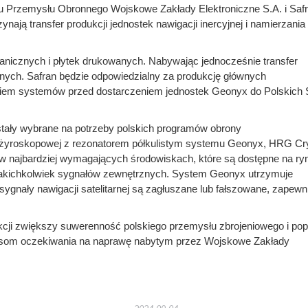
Przemysłu Obronnego Wojskowe Zakłady Elektroniczne S.A. i Saf
ają transfer produkcji jednostek nawigacji inercyjnej i namierzania
nicznych i płytek drukowanych. Nabywając jednocześnie transfer
nych. Safran będzie odpowiedzialny za produkcję głównych
em systemów przed dostarczeniem jednostek Geonyx do Polskich S
stały wybrane na potrzeby polskich programów obrony
 żyroskopowej z rezonatorem półkulistym systemu Geonyx, HRG Cry
 najbardziej wymagających środowiskach, które są dostępne na ry
 jakichkolwiek sygnałów zewnętrznych. System Geonyx utrzymuje
gnały nawigacji satelitarnej są zagłuszane lub fałszowane, zapewn
ji zwiększy suwerenność polskiego przemysłu zbrojeniowego i pop
czasom oczekiwania na naprawę nabytym przez Wojskowe Zakłady