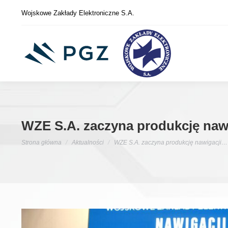
Wojskowe Zakłady Elektroniczne S.A.
WZE S.A. zaczyna produkcję nawi
Jesteś tutaj:
Strona główna
Aktualności
WZE S.A. zaczyna produkcję nawigacji…