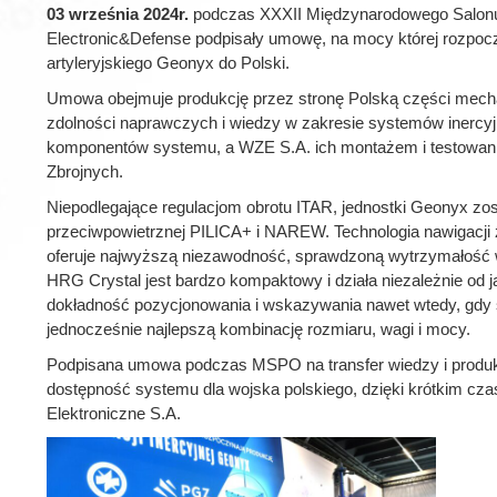
03 września 2024r.
podczas XXXII Międzynarodowego Salonu 
Electronic&Defense podpisały umowę, na mocy której rozpoczyn
artyleryjskiego Geonyx do Polski.
Umowa obejmuje produkcję przez stronę Polską części mecha
zdolności naprawczych i wiedzy w zakresie systemów inercyj
komponentów systemu, a WZE S.A. ich montażem i testowani
Zbrojnych.
Niepodlegające regulacjom obrotu ITAR, jednostki Geonyx zo
przeciwpowietrznej PILICA+ i NAREW. Technologia nawigacji
oferuje najwyższą niezawodność, sprawdzoną wytrzymałość w
HRG Crystal jest bardzo kompaktowy i działa niezależnie od
dokładność pozycjonowania i wskazywania nawet wtedy, gdy sy
jednocześnie najlepszą kombinację rozmiaru, wagi i mocy.
Podpisana umowa podczas MSPO na transfer wiedzy i produkc
dostępność systemu dla wojska polskiego, dzięki krótkim 
Elektroniczne S.A.