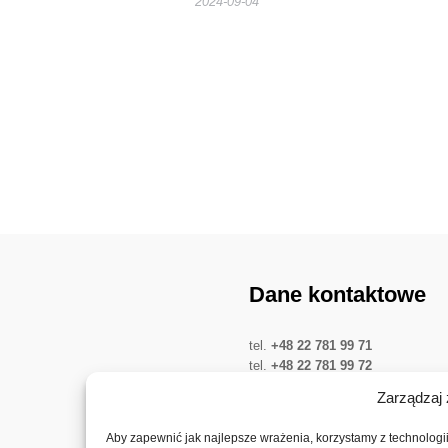
2024-09-04
Dane kontaktowe
tel.
+48 22 781 99 71
tel.
+48 22 781 99 72
tel.
+48 22 781 03 68
Zarządzaj 
Twitter
LinkedIn
YouTube
Aby zapewnić jak najlepsze wrażenia, korzystamy z technologii,