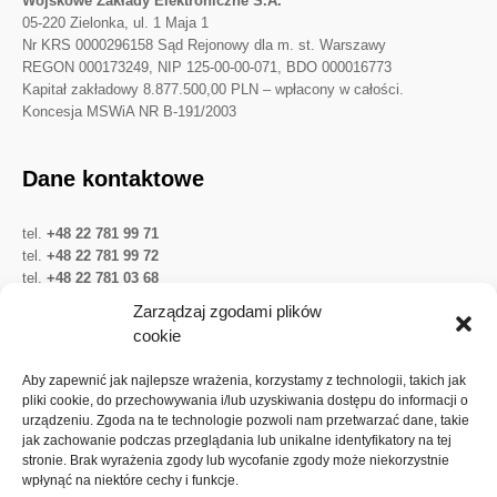
Wojskowe Zakłady Elektroniczne S.A.
05-220 Zielonka, ul. 1 Maja 1
Nr KRS 0000296158 Sąd Rejonowy dla m. st. Warszawy
REGON 000173249, NIP 125-00-00-071, BDO 000016773
Kapitał zakładowy 8.877.500,00 PLN – wpłacony w całości.
Koncesja MSWiA NR B-191/2003
Dane kontaktowe
tel.
+48 22 781 99 71
tel.
+48 22 781 99 72
tel.
+48 22 781 03 68
Twitter
LinkedIn
YouTube
Zarządzaj zgodami plików
cookie
Ważne linki
Aby zapewnić jak najlepsze wrażenia, korzystamy z technologii, takich jak
pliki cookie, do przechowywania i/lub uzyskiwania dostępu do informacji o
urządzeniu. Zgoda na te technologie pozwoli nam przetwarzać dane, takie
Ochrona danych osobowych
jak zachowanie podczas przeglądania lub unikalne identyfikatory na tej
Akcje Spółki
stronie. Brak wyrażenia zgody lub wycofanie zgody może niekorzystnie
wpłynąć na niektóre cechy i funkcje.
Walne zgromadzenia