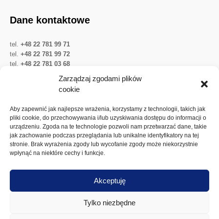
Dane kontaktowe
tel.
+48 22 781 99 71
tel.
+48 22 781 99 72
tel.
+48 22 781 03 68
Twitter
LinkedIn
YouTube
Zarządzaj zgodami plików
cookie
Ważne linki
Aby zapewnić jak najlepsze wrażenia, korzystamy z technologii, takich jak
pliki cookie, do przechowywania i/lub uzyskiwania dostępu do informacji o
urządzeniu. Zgoda na te technologie pozwoli nam przetwarzać dane, takie
Ochrona danych osobowych
jak zachowanie podczas przeglądania lub unikalne identyfikatory na tej
Akcje Spółki
stronie. Brak wyrażenia zgody lub wycofanie zgody może niekorzystnie
wpłynąć na niektóre cechy i funkcje.
Walne zgromadzenia
Dywidenda
Akceptuję
Polityka plików cookies
Tylko niezbędne