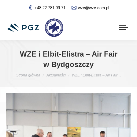
+48 22 781 99 71
wze@wze.com.pl
WZE i Elbit-Elistra – Air Fair
w Bydgoszczy
Jesteś tutaj:
Strona główna
Aktualności
WZE i Elbit-Elistra – Air Fair…